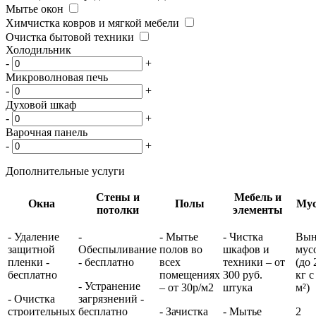
Мытье окон
Химчистка ковров и мягкой мебели
Очистка бытовой техники
Холодильник
-
+
Микроволновая печь
-
+
Духовой шкаф
-
+
Варочная панель
-
+
Дополнительные услуги
Стены и
Мебель и
Окна
Полы
Му
потолки
элементы
- Удаление
-
- Мытье
- Чистка
Вын
защитной
Обеспыливание
полов во
шкафов и
мус
пленки -
- бесплатно
всех
техники – от
(до 
бесплатно
помещениях
300 руб.
кг с
- Устранение
– от 30р/м2
штука
м²)
- Очистка
загрязнений -
строительных
бесплатно
- Зачистка
- Мытье
2