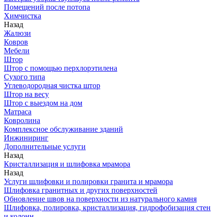
Помещений после потопа
Химчистка
Назад
Жалюзи
Ковров
Мебели
Штор
Штор с помощью перхлорэтилена
Сухого типа
Углеводородная чистка штор
Штор на весу
Штор с выездом на дом
Матраса
Ковролина
Комплексное обслуживание зданий
Инжиниринг
Дополнительные услуги
Назад
Кристаллизация и шлифовка мрамора
Назад
Услуги шлифовки и полировки гранита и мрамора
Шлифовка гранитных и других поверхностей
Обновление швов на поверхности из натурального камня
Шлифовка, полировка, кристаллизация, гидрофобизация стен
и колонн