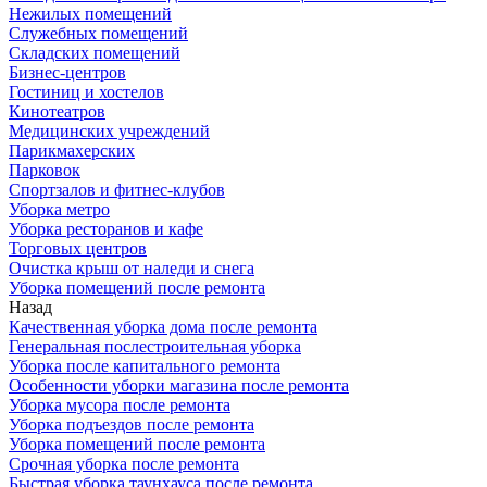
Нежилых помещений
Служебных помещений
Складских помещений
Бизнес-центров
Гостиниц и хостелов
Кинотеатров
Медицинских учреждений
Парикмахерских
Парковок
Спортзалов и фитнес-клубов
Уборка метро
Уборка ресторанов и кафе
Торговых центров
Очистка крыш от наледи и снега
Уборка помещений после ремонта
Назад
Качественная уборка дома после ремонта
Генеральная послестроительная уборка
Уборка после капитального ремонта
Особенности уборки магазина после ремонта
Уборка мусора после ремонта
Уборка подъездов после ремонта
Уборка помещений после ремонта
Срочная уборка после ремонта
Быстрая уборка таунхауса после ремонта