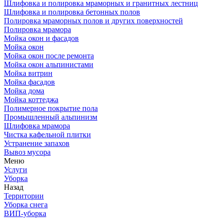
Шлифовка и полировка мраморных и гранитных лестниц
Шлифовка и полировка бетонных полов
Полировка мраморных полов и других поверхностей
Полировка мрамора
Мойка окон и фасадов
Мойка окон
Мойка окон после ремонта
Мойка окон альпинистами
Мойка витрин
Мойка фасадов
Мойка дома
Мойка коттеджа
Полимерное покрытие пола
Промышленный альпинизм
Шлифовка мрамора
Чистка кафельной плитки
Устранение запахов
Вывоз мусора
Меню
Услуги
Уборка
Назад
Территории
Уборка снега
ВИП-уборка