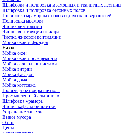
Шлифовка и полировка мраморных и гранитных лестниц
Шлифовка и полировка бетонных полов
Полировка мраморных полов и других поверхностей
Полировка мрамора
Чистка вентиляции
Чистка вентиляции от жира
Чистка жировой вентиляции
Мойка окон и фасадов
Назад
Мойка окон
Мойка окон после ремонта
Мойка окон альпинистами
Мойка витрин
Мойка фасадов
Мойка дома
Мойка коттеджа
Полимерное покрытие пола
Промышленный альпинизм
Шлифовка мрамора
Чистка кафельной плитки
Устранение запахов
Вывоз мусора
О нас
Цены