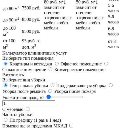
2
2
80 руб. м
),
50 руб. м
),
5-6
зависит от
зависит от
2
7500 руб.
до 80 м
часов
степени
степени
5-6
загрязнения, с
загрязнения, с
2
8500 руб.
до 90 м
часов
мебелью/без
мебелью/без
мебели
мебели
до 100
6-8
9500 руб.
2
часов
м
от 100
95 руб. за
от 8
2
2
часов
м
доп. м
Калькулятор клининговых услуг
Выберите тип помещения
Квартиры и коттеджи
Офисное помещение
Складское помещение
Коммерческое помещение
Рассчитать
Выберите вид уборки
Генеральная уборка
Поддерживающая уборка
Уборка после ремонта
Уборка после пожара
Укажите площадь, м2
С мебелью
Частота уборки
По графику (1 раз в 1 нед)
Помещение за пределами МКАД