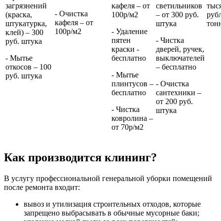
загрязнений
кафеля – от
светильников
тыс
- Очистка
(краска,
100р/м2
– от 300 руб.
руб
кафеля – от
штукатурка,
штука
тон
100р/м2
- Удаление
клей) – 300
пятен
- Чистка
руб. штука
краски -
дверей, ручек,
- Мытье
бесплатно
выключателей
откосов – 100
– бесплатно
- Мытье
руб. штука
плинтусов –
- Очистка
бесплатно
сантехники –
от 200 руб.
- Чистка
штука
ковролина –
от 70р/м2
Как производится клининг?
В услугу профессиональной генеральной уборки помещений
после ремонта входит:
вывоз и утилизация строительных отходов, которые
запрещено выбрасывать в обычные мусорные баки;