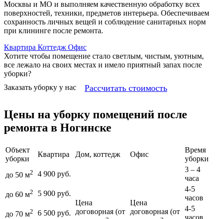
Москвы и МО и выполняем качественную обработку всех
поверхностей, техники, предметов интерьера. Обеспечиваем
сохранность личных вещей и соблюдение санитарных норм
при клининге после ремонта.
Квартира
Коттедж
Офис
Хотите чтобы помещение стало светлым, чистым, уютным,
все лежало на своих местах и имело приятный запах после
уборки?
Рассчитать стоимость
Заказать уборку у нас
Цены на уборку помещений после
ремонта в Ногинске
Объект
Время
Квартира
Дом, коттедж
Офис
уборки
уборки
3 – 4
2
4 900 руб.
до 50 м
часа
4-5
2
5 900 руб.
до 60 м
часов
Цена
Цена
4-5
договорная (от
договорная (от
2
6 500 руб.
до 70 м
часов