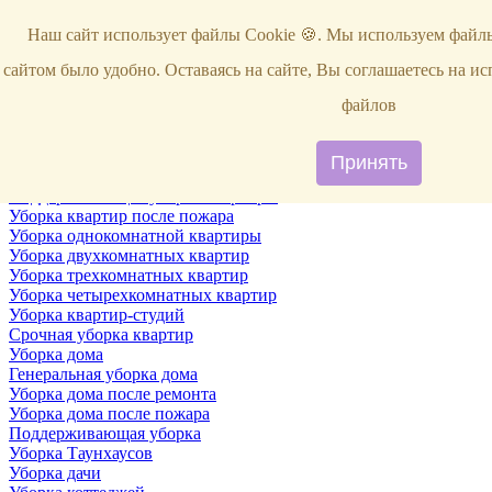
Услуги
Наш сайт использует файлы Cookie 🍪. Мы используем файлы
Уборка
Территории
сайтом было удобно. Оставаясь на сайте, Вы соглашаетесь на и
Уборка снега
ВИП-уборка
файлов
Уборка квартир
Генеральная уборка квартир
Уборка квартир после ремонта
Принять
Уборка квартир один раз в неделю
Поддерживающая уборка квартиры
Уборка квартир после пожара
Уборка однокомнатной квартиры
Уборка двухкомнатных квартир
Уборка трехкомнатных квартир
Уборка четырехкомнатных квартир
Уборка квартир-студий
Срочная уборка квартир
Уборка дома
Генеральная уборка дома
Уборка дома после ремонта
Уборка дома после пожара
Поддерживающая уборка
Уборка Таунхаусов
Уборка дачи