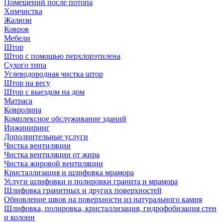
Помещений после потопа
Химчистка
Жалюзи
Ковров
Мебели
Штор
Штор с помощью перхлорэтилена
Сухого типа
Углеводородная чистка штор
Штор на весу
Штор с выездом на дом
Матраса
Ковролина
Комплексное обслуживание зданий
Инжиниринг
Дополнительные услуги
Чистка вентиляции
Чистка вентиляции от жира
Чистка жировой вентиляции
Кристаллизация и шлифовка мрамора
Услуги шлифовки и полировки гранита и мрамора
Шлифовка гранитных и других поверхностей
Обновление швов на поверхности из натурального камня
Шлифовка, полировка, кристаллизация, гидрофобизация стен
и колонн