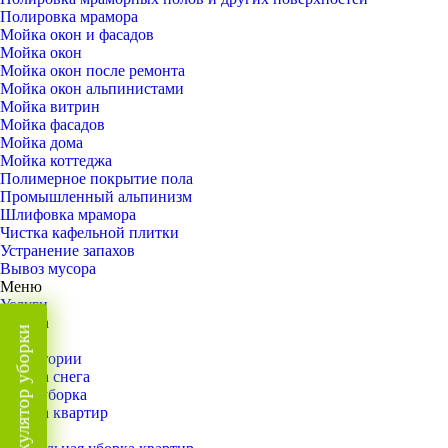
Полировка мрамора
Мойка окон и фасадов
Мойка окон
Мойка окон после ремонта
Мойка окон альпинистами
Мойка витрин
Мойка фасадов
Мойка дома
Мойка коттеджа
Полимерное покрытие пола
Промышленный альпинизм
Шлифовка мрамора
Чистка кафельной плитки
Устранение запахов
Вывоз мусора
Меню
Услуги
Уборка
Калькулятор уборки
Назад
Территории
Уборка снега
ВИП-уборка
Уборка квартир
Назад