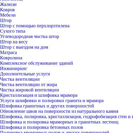
Жалюзи
Ковров
Мебели
Штор
Штор с помощью перхлорэтилена
Сухого типа
Углеводородная чистка штор
Штор на весу
Штор с выездом на дом
Матраса
Ковролина
Комплексное обслуживание зданий
Инжиниринг
Дополнительные услуги
Чистка вентиляции
Чистка вентиляции от жира
Чистка жировой вентиляции
Кристаллизация и шлифовка мрамора
Услуги шлифовки и полировки гранита и мрамора
Шлифовка гранитных и других поверхностей
Обновление швов на поверхности из натурального камня
Шлифовка, полировка, кристаллизация, гидрофобизация стен и 
Шлифовка и полировка мраморных и гранитных лестниц
Шлифовка и полировка бетонных полов
Полировка мраморных полов и других поверхностей