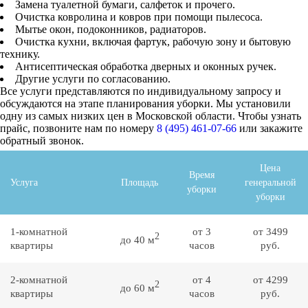
Замена туалетной бумаги, салфеток и прочего.
Очистка ковролина и ковров при помощи пылесоса.
Мытье окон, подоконников, радиаторов.
Очистка кухни, включая фартук, рабочую зону и бытовую
технику.
Антисептическая обработка дверных и оконных ручек.
Другие услуги по согласованию.
Все услуги представляются по индивидуальному запросу и
обсуждаются на этапе планирования уборки. Мы установили
одну из самых низких цен в Московской области. Чтобы узнать
прайс, позвоните нам по номеру
8 (495) 461-07-66
или закажите
обратный звонок.
Цена
Время
Услуга
Площадь
генеральной
уборки
уборки
1-комнатной
от 3
от 3499
2
до 40 м
квартиры
часов
руб.
2-комнатной
от 4
от 4299
2
до 60 м
квартиры
часов
руб.